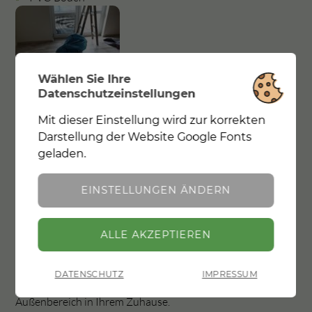
Wählen Sie Ihre
Datenschutzeinstellungen
Mit dieser Einstellung wird zur korrekten
Notwendig
Mit dieser Einstellung wird zur
Darstellung der Website Google Fonts
korrekten Darstellung der Website Google
geladen.
Fonts geladen.
Epoxidharzbeschichtung
EINSTELLUNGEN ÄNDERN
In der Industrie und im Privathaushalt werden Harzböden
immer beliebter.
Sie bestechen durch ihre hochglänze Optik, sind einfach zu
ZURÜCK
reinigen und extrem resistent gegen Belastungen aller Art.
DATENSCHUTZ
IMPRESSUM
Harzböden eignen sich perfekt für den Innen- und
Außenbereich in Ihrem Zuhause.